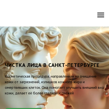
ЧИСТКА ЛИЦА В САНКТ-ПЕТЕРБУРГЕ
Косметическая процедура, направленная на очищение
кожи от загрязнений, излишков кожного жира и
омертвевших клеток. Она помогает улучшить внешний вид
кожи, делает её более гладкой и свежей