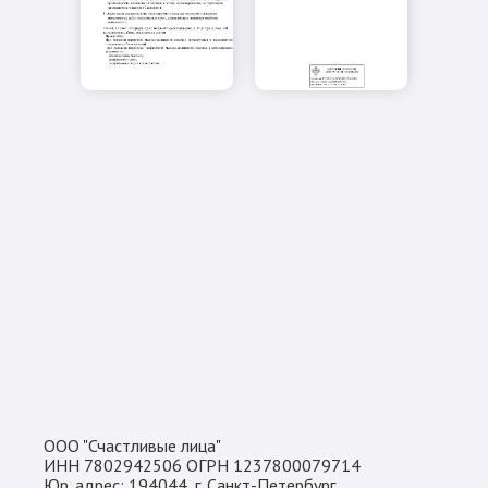
ООО "Счастливые лица"
ИНН 7802942506 ОГРН 1237800079714
Юр. адрес: 194044, г. Санкт-Петербург,