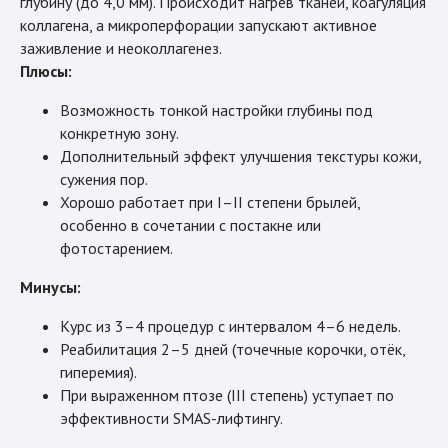
глубину (до 4,0 мм). Происходит нагрев тканей, коагуляция
коллагена, а микроперфорации запускают активное
заживление и неоколлагенез.
Плюсы:
Возможность тонкой настройки глубины под
конкретную зону.
Дополнительный эффект улучшения текстуры кожи,
сужения пор.
Хорошо работает при I–II степени брылей,
особенно в сочетании с постакне или
фотостарением.
Минусы:
Курс из 3–4 процедур с интервалом 4–6 недель.
Реабилитация 2–5 дней (точечные корочки, отёк,
гиперемия).
При выраженном птозе (III степень) уступает по
эффективности SMAS-лифтингу.