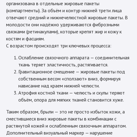
организована в отдельные жировые пакеты
(компартменты). За объём и контур нижней трети лица
отвечают средний и нижнечелюстной жировые пакеты. В
молодости они надёжно удерживаются фиброзными
связками (ретинакулами), которые крепят жир и кожу к
костям и фасциям.
С возрастом происходят три ключевых процесса:
Ослабление связочного аппарата — соединительная
ткань теряет эластичность, растягивается.
Гравитационное смещение — жировые пакеты под
собственным весом «сползают» вниз, формируя
нависание над краем нижней челюсти.
Атрофия костной ткани — челюсть и скулы теряют
объём, опора для мягких тканей становится хуже.
Таким образом, брыли — это не просто избыток кожи, а
сместившиеся вниз жировые пакеты в комбинации с
растянутой кожей и ослабленным связочным аппаратом.
Дополнительный визуальный маркер — нарушение