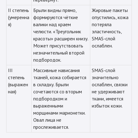
II степень
Брыли видны прямо,
Жировые пакеты
(умеренна
формируются чёткие
опустились, кожа
я)
валики над краем
потеряла
челюсти. «Треугольник
эластичность,
красоты» расширен книзу.
SMAS-слой
Может присутствовать
ослаблен.
незначительный второй
подбородок.
III
Массивные нависания
SMAS-слой
степень
тканей, кожа собирается
значительно
(выражен
в складку. Брыли
ослаблен, связки
ная)
сочетаются со вторым
не удерживают
подбородком и
ткани, имеется
выраженными
избыток кожи.
морщинами марионетки.
Овал лица не
прослеживается.