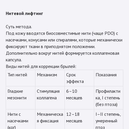
Нитевой лифтинг
Суть метода.
Под кожу вводятся биосовместимые нити (чаще PDO) с
насечками, конусами или спиралями, которые механически
фиксируют ткани в приподнятом положении.
Дополнительно вокруг нитей формируется коллагеновая
капсула.
Виды нитей для коррекции брылей:
Тип нитей
Механизм
Срок
Показания
эффекта
Гладкие
Стимуляция
6–10
Профилакти
мезонити
коллагена
месяцев
ка, I степень
(без птоза)
Нити с
Механическа
12–18
I–II степень,
насечками
я фиксация
месяцев
умеренный
(ког)
птоз