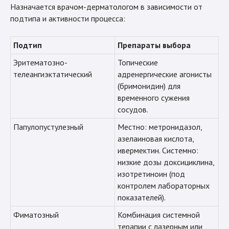
Назначается врачом-дерматологом в зависимости от
подтипа и активности процесса:
Подтип
Препараты выбора
Эритематозно-
Топические
телеангиэктатический
адренергические агонисты
(бримонидин) для
временного сужения
сосудов.
Папулопустулезный
Местно: метронидазол,
азелаиновая кислота,
ивермектин. Системно:
низкие дозы доксициклина,
изотретиноин (под
контролем лабораторных
показателей).
Фиматозный
Комбинация системной
терапии с лазерным или